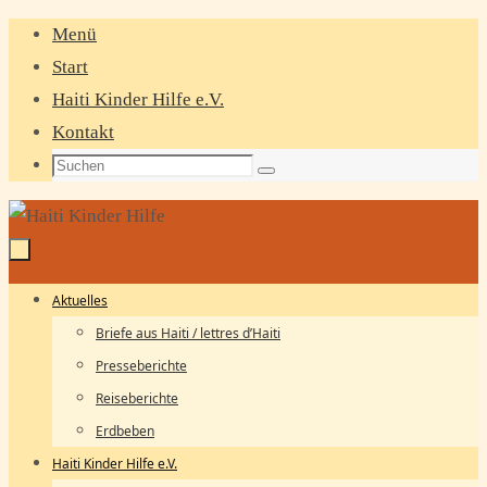
Zum
Menü
Inhalt
Start
springen
Haiti Kinder Hilfe e.V.
Kontakt
Suchen
Suchen
nach:
Zum
Aktuelles
Inhalt
Briefe aus Haiti / lettres d’Haiti
springen
Presseberichte
Reiseberichte
Erdbeben
Haiti Kinder Hilfe e.V.