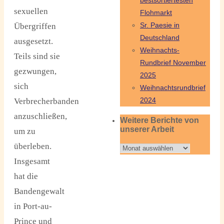
bestsortiertesten
sexuellen
Flohmarkt
Sr. Paesie in
Übergriffen
Deutschland
ausgesetzt.
Weihnachts-
Teils sind sie
Rundbrief November
gezwungen,
2025
sich
Weihnachtsrundbrief
2024
Verbrecherbanden
anzuschließen,
Weitere Berichte von
unserer Arbeit
um zu
überleben.
Weitere
Berichte
Insgesamt
von
hat die
unserer
Bandengewalt
Arbeit
in Port-au-
Prince und