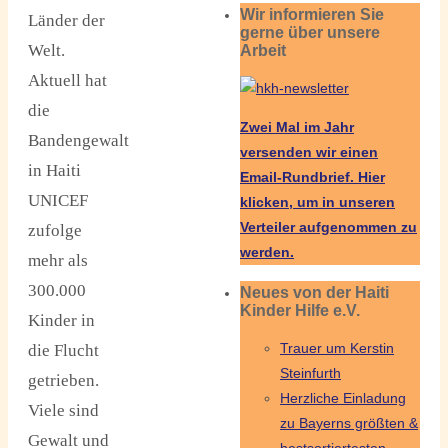
Wir informieren Sie
Länder der
gerne über unsere
Welt.
Arbeit
Aktuell hat
die
Zwei Mal im Jahr
Bandengewalt
versenden wir einen
in Haiti
Email-Rundbrief.
Hier
UNICEF
klicken, um in unseren
Verteiler aufgenommen zu
zufolge
werden.
mehr als
300.000
Neues von der Haiti
Kinder Hilfe e.V.
Kinder in
Trauer um Kerstin
die Flucht
Steinfurth
getrieben.
Herzliche Einladung
Viele sind
zu Bayerns größten &
Gewalt und