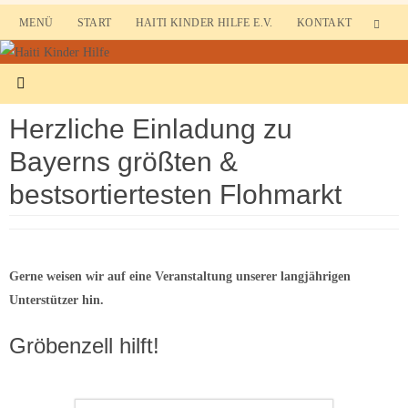
Zum
MENÜ
START
HAITI KINDER HILFE E.V.
KONTAKT
Inhalt
springen
Herzliche Einladung zu
Bayerns größten &
bestsortiertesten Flohmarkt
Gerne weisen wir auf eine Veranstaltung unserer langjährigen
Unterstützer hin.
Gröbenzell hilft!