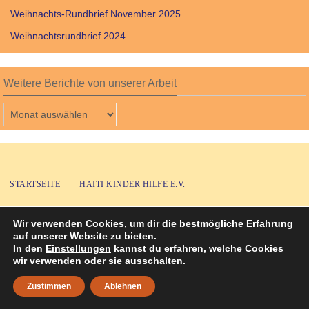
Weihnachts-Rundbrief November 2025
Weihnachtsrundbrief 2024
Weitere Berichte von unserer Arbeit
Weitere
Berichte
von
unserer
Arbeit
STARTSEITE
HAITI KINDER HILFE E.V.
HILFE ZUR SELBSTHILFE—UNSER ZIEL!
KONTAKT
Wir verwenden Cookies, um dir die bestmögliche Erfahrung
auf unserer Website zu bieten.
Suchen nach:
Suchen
IMPRESSUM
DATENSCHUTZ
In den
Einstellungen
kannst du erfahren, welche Cookies
wir verwenden oder sie ausschalten.
Copyright © 2023 - Alle Texte und Fotos von Haiti Kinder Hilfe e.V. -
Zustimmen
Ablehnen
Präsentiert von
Nirvana
&
WordPress.