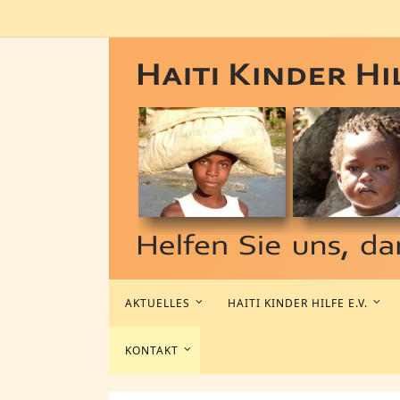
Zum
Inhalt
springen
Zum
AKTUELLES
HAITI KINDER HILFE E.V.
Inhalt
springen
KONTAKT