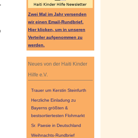
r
Zwei Mal im Jahr versenden
wir einen Email-Rundbrief.
n
Hier klicken, um in unseren
Verteiler aufgenommen zu
werden.
Neues von der Haiti Kinder
Hilfe e.V.
Trauer um Kerstin Steinfurth
Herzliche Einladung zu
Bayerns größten &
bestsortiertesten Flohmarkt
Sr. Paesie in Deutschland
Weihnachts-Rundbrief