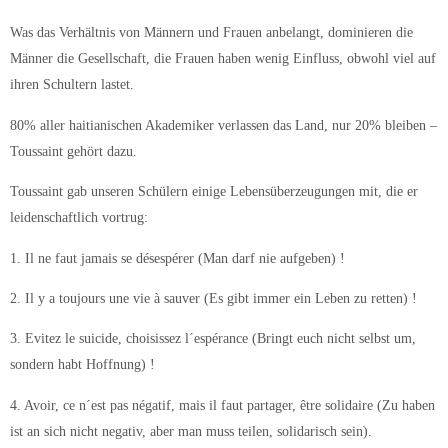
Was das Verhältnis von Männern und Frauen anbelangt, dominieren die
Männer die Gesellschaft, die Frauen haben wenig Einfluss, obwohl viel auf
ihren Schultern lastet.
80% aller haitianischen Akademiker verlassen das Land, nur 20% bleiben –
Toussaint gehört dazu.
Toussaint gab unseren Schülern einige Lebensüberzeugungen mit, die er
leidenschaftlich vortrug:
1. Il ne faut jamais se désespérer (Man darf nie aufgeben) !
2. Il y a toujours une vie à sauver (Es gibt immer ein Leben zu retten) !
3. Evitez le suicide, choisissez l´espérance (Bringt euch nicht selbst um,
sondern habt Hoffnung) !
4. Avoir, ce n´est pas négatif, mais il faut partager, être solidaire (Zu haben
ist an sich nicht negativ, aber man muss teilen, solidarisch sein).