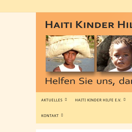
Zum
Inhalt
springen
Zum
AKTUELLES
HAITI KINDER HILFE E.V.
Inhalt
springen
KONTAKT