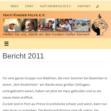
Zum
MENÜ
START
HAITI KINDER HILFE E.V.
KONTAKT
Inhalt
springen
Bericht 2011
Für eine ganze Gruppe von Mädchen, die vom Sommer bis Dezember in
einem „Not-Kinderheim“ am Rande eines großen Zeltlagers
untergebracht waren, haben wir jetzt ein Haus gefunden und so ein
neues Heim eröffnet.
Zurzeit sind in Port-au-Prince Grundstücke schwer und wenn, dann nur
sehr teuer zu erwerben. Die Besitzverhältnisse sind oft unklar. Ein