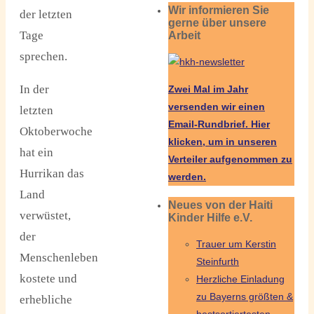
Wir informieren Sie
der letzten
gerne über unsere
Tage
Arbeit
sprechen.
In der
Zwei Mal im Jahr
versenden wir einen
letzten
Email-Rundbrief.
Hier
Oktoberwoche
klicken, um in unseren
hat ein
Verteiler aufgenommen zu
Hurrikan das
werden.
Land
Neues von der Haiti
verwüstet,
Kinder Hilfe e.V.
der
Trauer um Kerstin
Menschenleben
Steinfurth
kostete und
Herzliche Einladung
zu Bayerns größten &
erhebliche