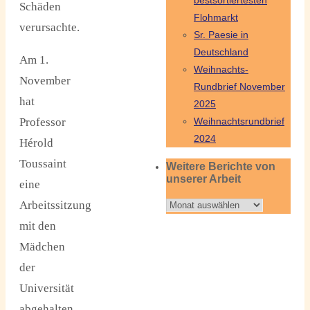
bestsortiertesten
Schäden
Flohmarkt
verursachte.
Sr. Paesie in
Deutschland
Am 1.
Weihnachts-
November
Rundbrief November
hat
2025
Professor
Weihnachtsrundbrief
2024
Hérold
Toussaint
Weitere Berichte von
unserer Arbeit
eine
Arbeitssitzung
Weitere
Berichte
mit den
von
Mädchen
unserer
der
Arbeit
Universität
abgehalten.