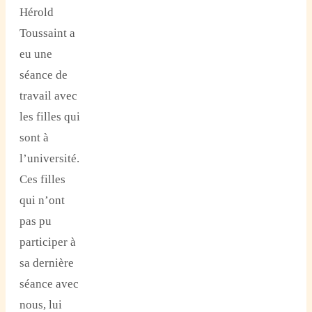
Hérold
Toussaint a
eu une
séance de
travail avec
les filles qui
sont à
l’université.
Ces filles
qui n’ont
pas pu
participer à
sa dernière
séance avec
nous, lui