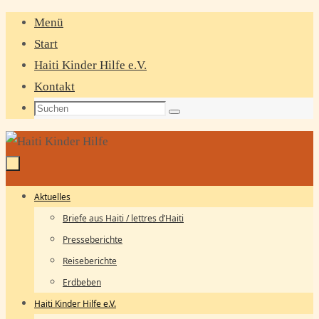
Zum
Menü
Inhalt
Start
springen
Haiti Kinder Hilfe e.V.
Kontakt
Suchen
Suchen
nach:
Zum
Aktuelles
Inhalt
Briefe aus Haiti / lettres d’Haiti
springen
Presseberichte
Reiseberichte
Erdbeben
Haiti Kinder Hilfe e.V.