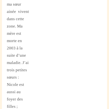
ma sœur
ainée vivent
dans cette
zone. Ma
mère est
morte en
2003 à la
suite d’une
maladie. J’ai
trois petites
sœurs :
Nicole est
aussi au
foyer des
filles ;