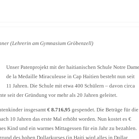
anner (Lehrerin am Gymnasium Gröbenzell)
Unser Patenprojekt mit der haitianischen Schule Notre Dam
de la Medaille Miraculeuse in Cap Haitien besteht nun seit
11 Jahren. Die Schule mit etwa 400 Schülern – davon circa
 seit der Gründung vor mehr als 20 Jahren geleitet.
Patenkinder insgesamt
€ 8.716,95
gespendet. Die Beträge für die
nach 10 Jahren das erste Mal erhöht worden. Nun kostet es €
hes Kind und ein warmes Mittagessen für ein Jahr zu bezahlen.
rund des hohen Dollarkurses (in Haiti wird alles in Dollar