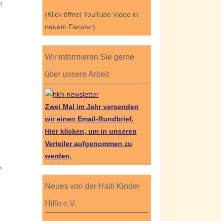
e
(Klick öffnet YouTube Video in
neuem Fenster)
Wir informieren Sie gerne
über unsere Arbeit
Zwei Mal im Jahr versenden
wir einen Email-Rundbrief.
Hier klicken, um in unseren
Verteiler aufgenommen zu
werden.
e
Neues von der Haiti Kinder
Hilfe e.V.