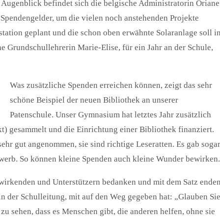
ugenblick befindet sich die belgische Administratorin Oriane
m Spendengelder, um die vielen noch anstehenden Projekte
station geplant und die schon oben erwähnte Solaranlage soll i
 Grundschullehrerin Marie-Elise, für ein Jahr an der Schule,
Was zusätzliche Spenden erreichen können, zeigt das sehr
schöne Beispiel der neuen Bibliothek an unserer
Patenschule. Unser Gymnasium hat letztes Jahr zusätzlich
) gesammelt und die Einrichtung einer Bibliothek finanziert.
ehr gut angenommen, sie sind richtige Leseratten. Es gab soga
ewerb. So können kleine Spenden auch kleine Wunder bewirken.
twirkenden und Unterstützern bedanken und mit dem Satz enden
in der Schulleitung, mit auf den Weg gegeben hat: „Glauben Si
ön zu sehen, dass es Menschen gibt, die anderen helfen, ohne sie