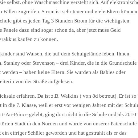
e selbst, ohne Waschmaschine versteht sich. Auf elektronisch
 Fällen zugreifen. Strom ist sehr teuer und viele Eltern können
schule gibt es jeden Tag 3 Stunden Strom für die wichtigsten
die Panele dazu sind sogar schon da, aber jetzt muss Geld
herakkus kaufen zu können.
nkinder sind Waisen, die auf dem Schulgelände leben. Ihnen
a, Stanley oder Stevenson – drei Kinder, die in die Grundschule
 werden – haben keine Eltern. Sie wurden als Babies oder
eiterin von der Straße aufgelesen.
ksale erfahren. Da ist z.B. Walkins ( von 8d betreut). Er ist so
in die 7. Klasse, weil er erst vor wenigen Jahren mit der Schul
rt-Au-Prince gelebt, ging dort nicht in die Schule und als 2010
störten Stadt in den Norden und wurde von unserer Patenschule
ein eifriger Schüler geworden und hat gestrahlt als er das