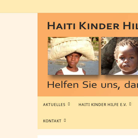
Zum
Inhalt
springen
Zum
AKTUELLES
HAITI KINDER HILFE E.V.
Inhalt
springen
KONTAKT